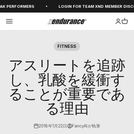
コンテンツへスキップ
K PERFORMERS
LOGIN FOR TEAM XND MEMBER DISCO
メニューを開く
アカウン
カー
xendurance
FITNESS
アスリートを追跡
し、乳酸を緩衝す
ることが重要であ
る理由
2018年1月22日
FancyAIが執筆