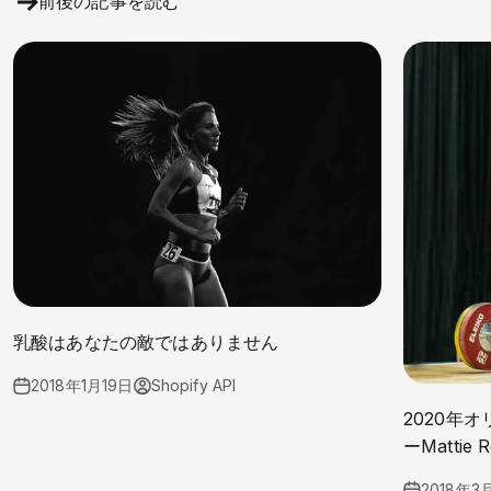
前後の記事を読む
乳酸はあなたの敵ではありません
2018年1月19日
Shopify API
2020年
ーMattie R
2018年3